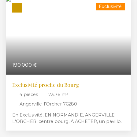
Exclusivité
190 000
€
Exclusivité proche du Bourg
4
pièces
73.76
m²
Angerville-l'Orcher 76280
En Exclusivité, EN NORMANDIE, ANGERVILLE
L'ORCHER, centre bourg, À ACHETER, un pavillon
de plain pied À RENOVER, comprenant : une
entrée, un séjour-salon (ou chambre), cuisine, salle