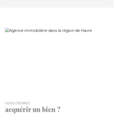
bains, wc, 2 chambres, garage et dépendance, le
tout édifié sur une parcelle de 600 m2 environ.
Une visite s'impose !!!
VOUS
DÉSIREZ
acquérir un bien ?