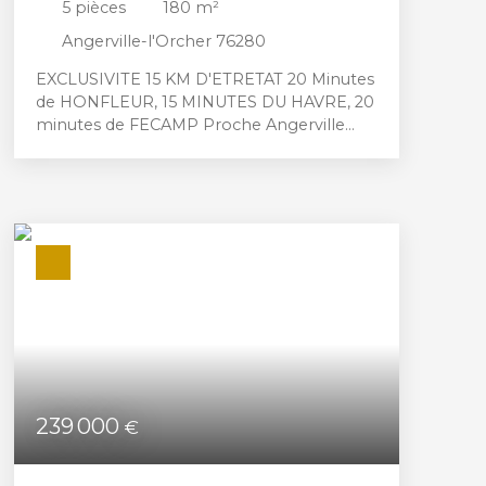
5
pièces
180
m²
Angerville-l'Orcher 76280
EXCLUSIVITE 15 KM D'ETRETAT 20 Minutes
de HONFLEUR, 15 MINUTES DU HAVRE, 20
minutes de FECAMP Proche Angerville
l'Orcher, belle propriété normande Ideal
pour collectionneur de voiture ou
passionné de mécanique ! Maison
comprenant une entrée sur séjour/salon
avec cheminée, cuisine et a/r cuisine,
bureau, chambre de plain- pied avec
Sdb/douche et dressing. A l'étage 3
chambres, wc avec salle d'eau et dressing.
Maison de charme et de caractère sans
travaux ! Vaste dépendance de 262 M2
aménagée en atelier et garage auto
professionnel !
239 000
€