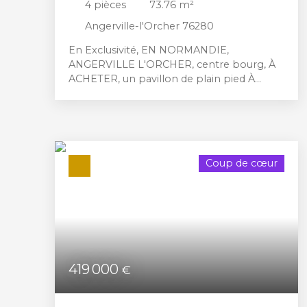
4
pièces
73.76
m²
Angerville-l'Orcher 76280
En Exclusivité, EN NORMANDIE,
ANGERVILLE L'ORCHER, centre bourg, À
ACHETER, un pavillon de plain pied À
RENOVER, comprenant : une entrée, un
séjour-salon (ou chambre), cuisine, salle
bains, wc, 2 chambres, garage et
dépendance, le tout édifié sur une parcelle
de 600 m2 environ. Une visite s'impose !!!
Coup de cœur
419 000
€