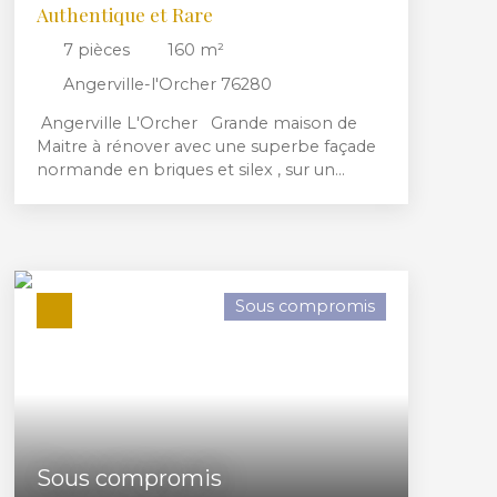
Authentique et Rare
7
pièces
160
m²
Angerville-l'Orcher 76280
Angerville L'Orcher Grande maison de
Maitre à rénover avec une superbe façade
normande en briques et silex , sur un
terrain de 3535M2 exposé sud,
comprenant : vestibule d'entrée, séjour,
salon, cuisine, 4 belles chambres et grand
grenier aménageable. Toiture neuve !
Beau potentiel à réhabiliter, petite
Sous compromis
dépendance.
Sous compromis