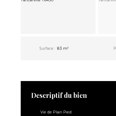
Surface
:
83
m²
P
Descriptif du bien
Vie de Plain Pied