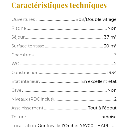
Caractéristiques techniques
Ouvertures
Bois/Double vitrage
Piscine
Non
Séjour
37
m²
Surface terrasse
30
m²
Chambres
3
WC
2
Construction
1934
État intérieur
En excellent état
Cave
Non
Niveaux (RDC inclus)
2
Assainissement
Tout à l'égout
Toiture
ardoise
Localisation
Gonfreville-l'Orcher 76700 - HARFLEUR76700