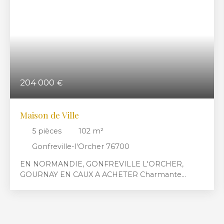
204 000
€
Maison de Ville
5
pièces
102
m²
Gonfreville-l'Orcher 76700
EN NORMANDIE, GONFREVILLE L'ORCHER,
GOURNAY EN CAUX A ACHETER Charmante
Maison pour une première acquisition, ou projet
de vie, équipée au RDC d'un séjour salon d'environ
40 m2, Une agréable cuisine séparée, d'un WC, à
l'étage D'un chambre et d'une salle de bain