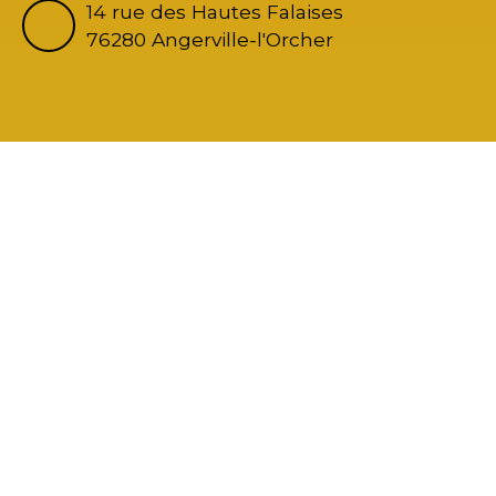
14 rue des Hautes Falaises
76280 Angerville-l'Orcher