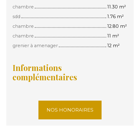
chambre
11.30 m²
sdd
1.76 m²
chambre
12.80 m²
chambre
11 m²
grenier à amenager
12 m²
Informations
complémentaires
NOS HONORAIRES