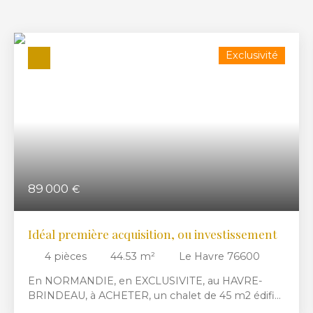
Exclusivité
89 000
€
Idéal première acquisition, ou investissement
4
pièces
44.53
m²
Le Havre 76600
En NORMANDIE, en EXCLUSIVITE, au HAVRE-
BRINDEAU, à ACHETER, un chalet de 45 m2 édifié
sur une parcelle de 154 m2 et comprenant :