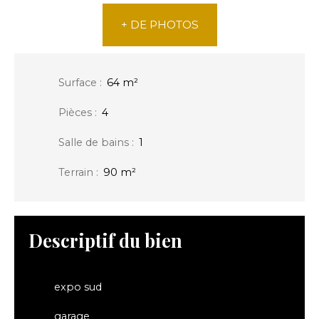
+ DE PHOTOS
Surface
:
64
m²
Pièces
:
4
Salle de bains
:
1
Terrain
:
90
m²
Descriptif du bien
expo sud
garage