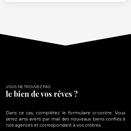
cuisine agencée, wc avec point eau, séjour, 3
chambres, dépendance, fenêtres pvc en partie,
chauffage central gaz, à Prévoir des travaux, petit
PRIX, à visiter rapidement.....
VOUS NE TROUVEZ PAS
le bien de vos rêves ?
Dans ce cas, complétez le formulaire ci-contre. Vous
serez ainsi averti par mail des nouveaux biens confiés à
nos agences et correspondant à vos critères.