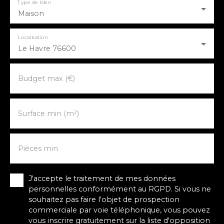
Type de bien
Maison
Localisation
Le Havre 76600
Budget max (€)
Surface min (m²)
Pièces min
J'accepte le traitement de mes données
personnelles conformément au RGPD. Si vous ne
souhaitez pas faire l'objet de prospection
commerciale par voie téléphonique, vous pouvez
vous inscrire gratuitement sur la liste d'opposition