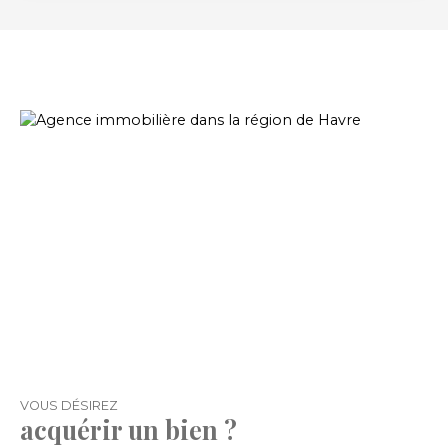
bains, wc, 2 chambres, garage et dépendance, le
tout édifié sur une parcelle de 600 m2 environ.
Une visite s'impose !!!
VOUS
DÉSIREZ
acquérir un bien ?