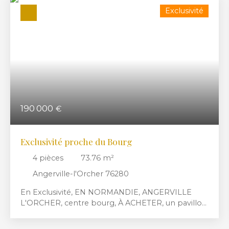
Exclusivité
190 000
€
Exclusivité proche du Bourg
4
pièces
73.76
m²
Angerville-l'Orcher 76280
En Exclusivité, EN NORMANDIE, ANGERVILLE
L'ORCHER, centre bourg, À ACHETER, un pavillon
de plain pied À RENOVER, comprenant : une
entrée, un séjour-salon (ou chambre), cuisine, salle