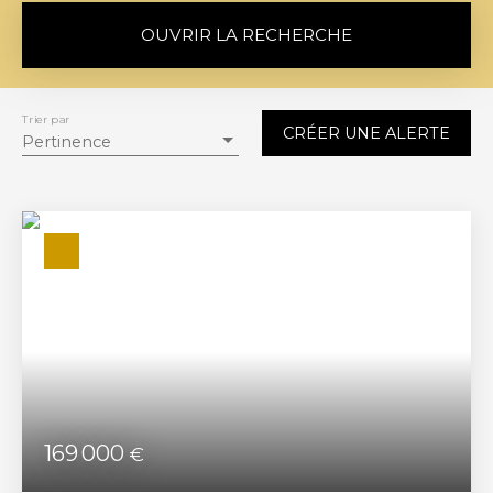
OUVRIR LA RECHERCHE
Vente
Location
Trier par
CRÉER UNE ALERTE
Type de bien
Pertinence
Maison
Localisation
Le Havre (76610)
Budget max (€)
Surface min (m²)
RECHERCHER
169 000
€