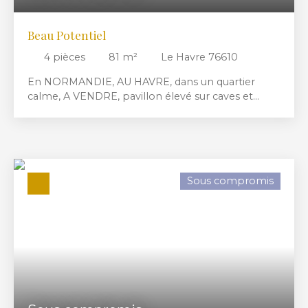
Beau Potentiel
4
pièces
81
m²
Le Havre 76610
En NORMANDIE, AU HAVRE, dans un quartier
calme, A VENDRE, pavillon élevé sur caves et
comprenant : entrée, cuisine, bureau/chambre,
séjour-salon, 3 chambres dont une au niveau 0,
salle de douche, wc, garage, terrain, chauffage au
gaz.... A voir rapidement... Exclu
Sous compromis