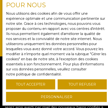
délivrons
un prix au m² au plus près du réel
, sous 48
POUR NOUS
heures. Confidentielle et sans frais, cette évaluation
peut servir de socle à votre vente.
Nous utilisons des cookies afin de vous offrir une
expérience optimale et une communication pertinente sur
notre site. Grace à ces technologies, nous pouvons vous
proposer du contenu en rapport avec vos centres d'intérêt.
ESTIMATION OFFERTE
Ils nous permettent également d'améliorer la qualité de
nos services et la convivialité de notre site internet. Nous
utiliserons uniquement les données personnelles pour
lesquelles vous avez donné votre accord. Vous pouvez les
modifier à n'importe quel moment via la rubrique ″Gérer les
cookies″ en bas de notre site, à l'exception des cookies
essentiels à son fonctionnement. Pour plus d'informations
sur vos données personnelles, veuillez consulter
notre politique de confidentialité
.
VOUS NE TROUVEZ PAS
TOUT ACCEPTER
TOUT REFUSER
le bien de vos rêves ?
PERSONNALISER
Dans ce cas, complétez le formulaire ci-contre. Vous
serez ainsi averti par mail des nouveaux biens confiés à