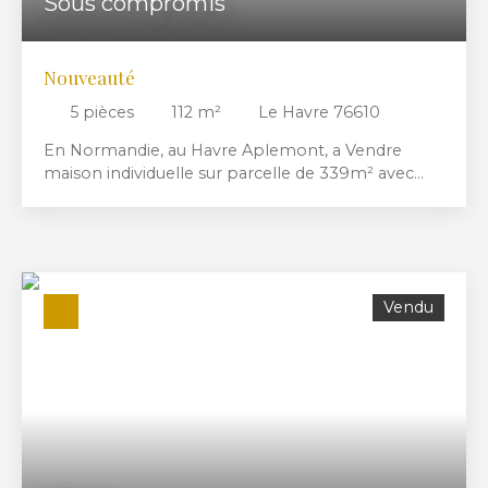
Sous compromis
Nouveauté
5
pièces
112
m²
Le Havre 76610
En Normandie, au Havre Aplemont, a Vendre
maison individuelle sur parcelle de 339m² avec
garage, composée d'une entrée, cuisine eq et am,
séjour/salon, une chambre, sdd, wc, à l'étage : deux
chambres ainsi qu'une salle de bain avec wc. Une
arrière cuisine de 22m² pouvant être transformé
en studio.... A découvrir rapidement!!!
Vendu