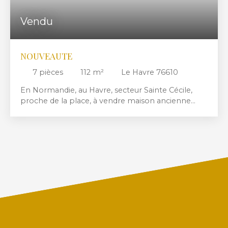
Vendu
NOUVEAUTE
7
pièces
112
m²
Le Havre 76610
En Normandie, au Havre, secteur Sainte Cécile,
proche de la place, à vendre maison ancienne
édifiée sur une parcelle de terrain d'environ 295m2
comprenant : une entrée, un séjour-salon, une
cuisine, une arrière cuisine. A l'étage : 3 chambres,
une salle de douche, un wc. Au 2ème étage : un
grenier aménagé en chambres. Cave et garage.
Etudions toute proposition.