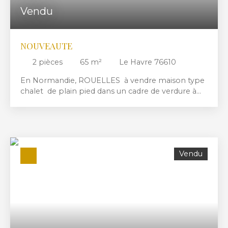
Vendu
NOUVEAUTE
2
pièces
65
m²
Le Havre 76610
En Normandie, ROUELLES à vendre maison type
chalet de plain pied dans un cadre de verdure à
l'abri des regards, comprenant une entrée, une
cuisine, un séjour-salon, une chambre, une
véranda. Possibilité d'agrandissement. Cave,
ateliers, 2 garages. Le tout édifié sur un terrain de
642m2. Vue imprenable. A VISITER SANS
Vendu
TARDER.