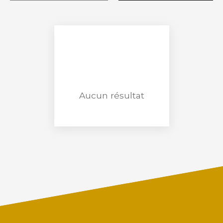
Maison
Localisation
Le Tilleul (76790)
Budget max (€)
Surface min (m²)
Aucun résultat
RECHERCHER