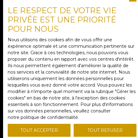
Vente
LE RESPECT DE VOTRE VIE
PRIVÉE EST UNE PRIORITÉ
Type de bien
POUR NOUS
Maison
Nous utilisons des cookies afin de vous offrir une
Localisation
expérience optimale et une communication pertinente sur
Le Tilleul (76790)
notre site. Grace à ces technologies, nous pouvons vous
proposer du contenu en rapport avec vos centres d'intérêt.
Ils nous permettent également d'améliorer la qualité de
Budget max (€)
nos services et la convivialité de notre site internet. Nous
utiliserons uniquement les données personnelles pour
lesquelles vous avez donné votre accord. Vous pouvez les
Surface min (m²)
modifier à n'importe quel moment via la rubrique ″Gérer les
cookies″ en bas de notre site, à l'exception des cookies
essentiels à son fonctionnement. Pour plus d'informations
sur vos données personnelles, veuillez consulter
Pièces min
notre politique de confidentialité
.
J'accepte le traitement de mes données
TOUT ACCEPTER
TOUT REFUSER
personnelles conformément au RGPD. Si vous ne