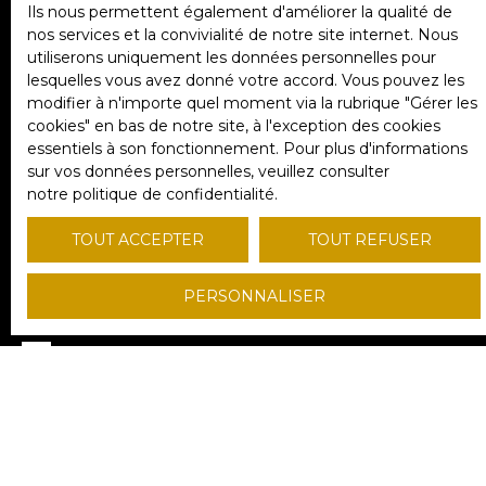
Ils nous permettent également d'améliorer la qualité de
nos services et la convivialité de notre site internet. Nous
Localisation
utiliserons uniquement les données personnelles pour
Saint-Martin-du-Bec (76133)
lesquelles vous avez donné votre accord. Vous pouvez les
modifier à n'importe quel moment via la rubrique ″Gérer les
cookies″ en bas de notre site, à l'exception des cookies
Budget max (€)
essentiels à son fonctionnement. Pour plus d'informations
sur vos données personnelles, veuillez consulter
notre politique de confidentialité
.
Surface min (m²)
TOUT ACCEPTER
TOUT REFUSER
Pièces min
PERSONNALISER
J'accepte le traitement de mes données
personnelles conformément au RGPD. Si vous ne
souhaitez pas faire l'objet de prospection
commerciale par voie téléphonique, vous pouvez
vous inscrire gratuitement sur la liste d'opposition
au démarchage téléphonique, prévu par l'article