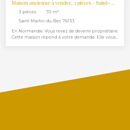
Maison ancienne à vendre, 3 pièces - Saint-
Martin-du-Bec 76133
3
pièces
70
m²
Saint-Martin-du-Bec 76133
En Normandie. Vous revez de devenir propriétaire.
Cette maison répond à votre demande. Elle vous
offrira 1 séjour avec un accès direct donnant sur un
jardin . avec une vue dégagée. Sa déco soignée
vous séduira.