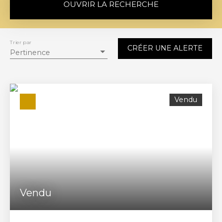
OUVRIR LA RECHERCHE
Vente
Location
Trier par
CRÉER UNE ALERTE
Type de bien
Pertinence
Maison
Localisation
Saint-Martin-du-Bec (76133)
Vendu
Budget max (€)
Surface min (m²)
RECHERCHER
Vendu