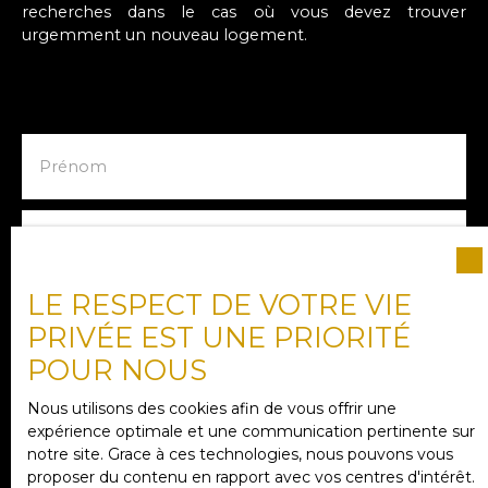
recherches dans le cas où vous devez trouver
urgemment un nouveau logement.
Prénom
Nom
LE RESPECT DE VOTRE VIE
Email
PRIVÉE EST UNE PRIORITÉ
POUR NOUS
Type d'offre
Vente
Nous utilisons des cookies afin de vous offrir une
expérience optimale et une communication pertinente sur
notre site. Grace à ces technologies, nous pouvons vous
Type de bien
proposer du contenu en rapport avec vos centres d'intérêt.
Maison